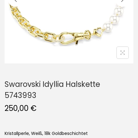
i
o
n
Swarovski Idyllia Halskette
5743993
250,00
€
Kristallperle, Weiß, 18k Goldbeschichtet