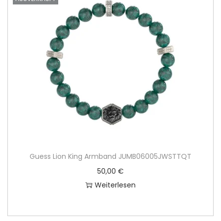
i
o
n
Guess Lion King Armband JUMB06005JWSTTQT
50,00
€
Weiterlesen