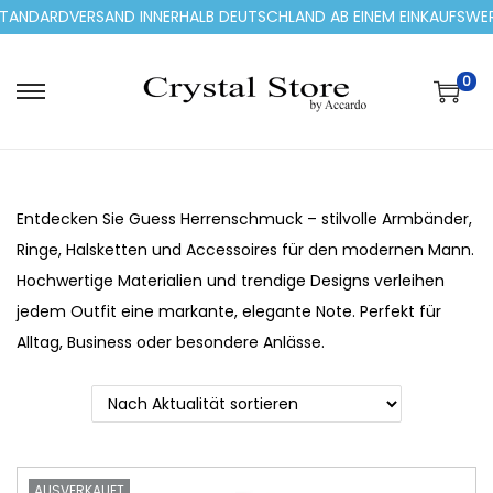
DVERSAND INNERHALB DEUTSCHLAND AB EINEM EINKAUFSWERT VON
0
S
S
k
k
i
i
p
p
Entdecken Sie Guess Herrenschmuck – stilvolle Armbänder,
t
t
Ringe, Halsketten und Accessoires für den modernen Mann.
o
o
Hochwertige Materialien und trendige Designs verleihen
n
c
jedem Outfit eine markante, elegante Note. Perfekt für
a
o
Alltag, Business oder besondere Anlässe.
v
n
i
t
g
e
a
n
t
t
AUSVERKAUFT