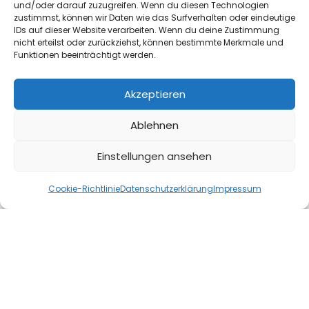
und/oder darauf zuzugreifen. Wenn du diesen Technologien
zustimmst, können wir Daten wie das Surfverhalten oder eindeutige
IDs auf dieser Website verarbeiten. Wenn du deine Zustimmung
nicht erteilst oder zurückziehst, können bestimmte Merkmale und
Guess Men Armband Löwe JUMB06062JW/YG
Funktionen beeinträchtigt werden.
50,00
€
In den Warenkorb
Akzeptieren
Ablehnen
Einstellungen ansehen
AUSVERKAUFT
Cookie-Richtlinie
Datenschutzerklärung
Impressum