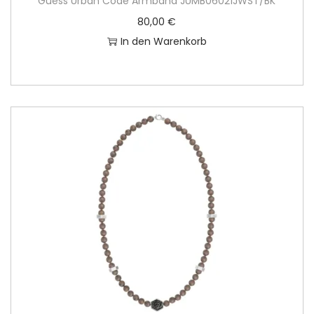
Guess Urban Code Armband JUMB06021JWST/BK
80,00
€
In den Warenkorb