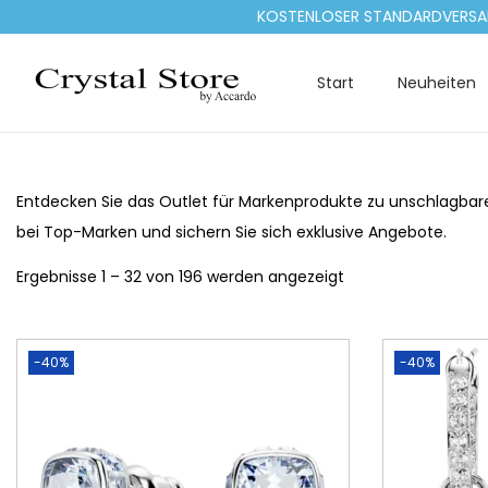
KOSTENLOSER STANDARDVERSAND INNE
Start
Neuheiten
S
S
k
k
i
i
p
p
Entdecken Sie das Outlet für Markenprodukte zu unschlagbaren
t
t
bei Top-Marken und sichern Sie sich exklusive Angebote.
o
o
Ergebnisse 1 – 32 von 196 werden angezeigt
n
c
a
o
v
n
-40%
-40%
i
t
g
e
a
n
t
t