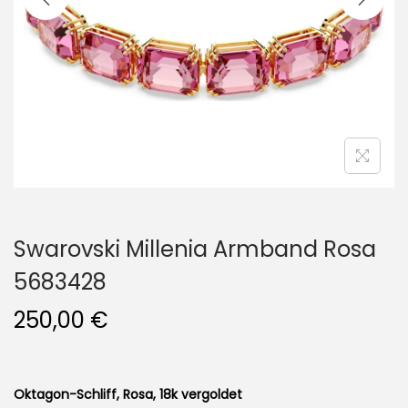
i
o
n
Swarovski Millenia Armband Rosa
5683428
250,00
€
Oktagon-Schliff, Rosa, 18k vergoldet