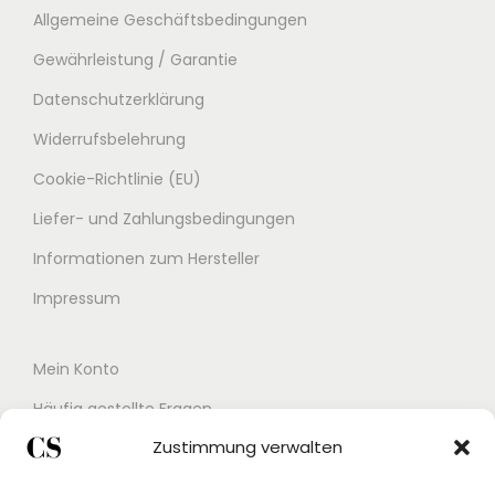
r
s
Allgemeine Geschäftsbedingungen
P
i
Gewährleistung / Garantie
r
s
Datenschutzerklärung
e
t
Widerrufsbelehrung
i
:
s
1
Cookie-Richtlinie (EU)
w
0
Liefer- und Zahlungsbedingungen
a
7
Informationen zum Hersteller
r
,
:
0
Impressum
1
0
7
Mein Konto
9
€
Häufig gestellte Fragen
,
.
Zustimmung verwalten
Kontakt
0
0
Buchungskalender