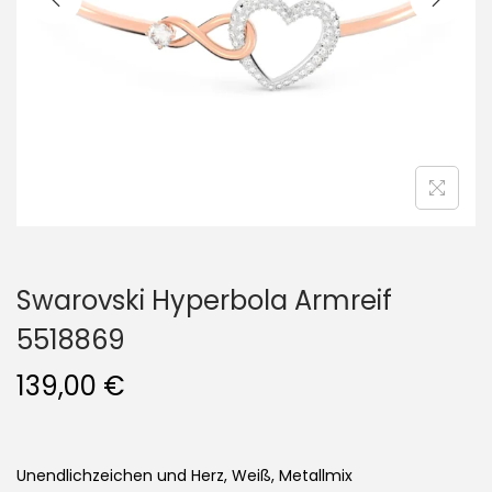
i
o
n
Swarovski Hyperbola Armreif
5518869
139,00
€
Unendlichzeichen und Herz, Weiß, Metallmix