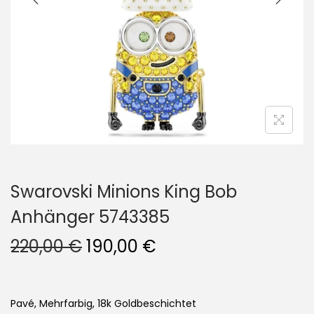
i
o
n
Swarovski Minions King Bob
Anhänger 5743385
U
A
220,00
€
190,00
€
r
k
s
t
p
u
Pavé, Mehrfarbig, 18k Goldbeschichtet