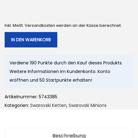
r
e
ü
l
n
l
Inkl. MwSt. Versandkosten werden an der Kasse berechnet.
g
e
l
r
IN DEN WARENKORB
i
P
c
r
Verdiene 190 Punkte durch den Kauf dieses Produkts.
h
e
Weitere Informationen im Kundenkonto. Konto
e
i
eröffnen und 50 Startpunkte erhalten!
r
s
P
i
Artikelnummer:
5743385
r
s
Kategorien:
Swarovski Ketten
,
Swarovski Minions
e
t
i
:
s
1
w
9
Beschreibung