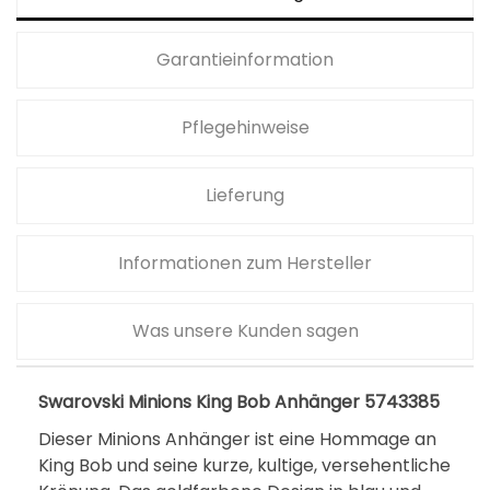
a
0
r
,
Garantieinformation
:
0
2
0
Pflegehinweise
2
0
€
,
.
Lieferung
0
0
Informationen zum Hersteller
€
Was unsere Kunden sagen
Swarovski Minions King Bob Anhänger 5743385
Dieser Minions Anhänger ist eine Hommage an
King Bob und seine kurze, kultige, versehentliche