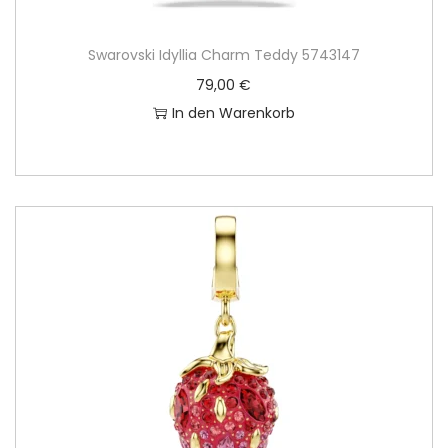
r
s
e
t
Swarovski Idyllia Charm Teddy 5743147
i
:
79,00
€
s
1
In den Warenkorb
w
4
a
5
r
,
:
0
1
0
7
9
€
,
.
0
0
€