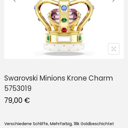
i
o
n
Swarovski Minions Krone Charm
5753019
79,00
€
Verschiedene Schliffe, Mehrfarbig, 18k Goldbeschichtet