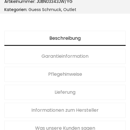
Artikelnummer:
JUBN03343JW/YG
r
s
Kategorien:
Guess Schmuck
,
Outlet
e
t
i
:
s
3
w
9
Beschreibung
a
,
r
0
Garantieinformation
:
0
6
Pflegehinweise
5
€
,
.
0
Lieferung
0
Informationen zum Hersteller
€
Was unsere Kunden sagen