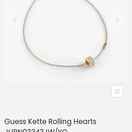
i
o
n
Guess Kette Rolling Hearts