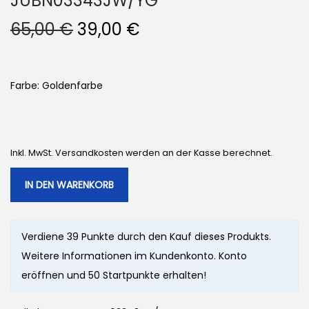
JUBN03343JW/YG
U
A
65,00
€
39,00
€
r
k
s
t
p
u
Farbe: Goldenfarbe
r
e
ü
l
n
l
Inkl. MwSt. Versandkosten werden an der Kasse berechnet.
g
e
l
r
IN DEN WARENKORB
i
P
c
r
Verdiene 39 Punkte durch den Kauf dieses Produkts.
h
e
Weitere Informationen im Kundenkonto. Konto
e
i
eröffnen und 50 Startpunkte erhalten!
r
s
P
i