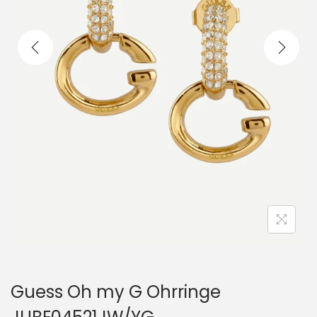
i
o
n
Guess Oh my G Ohrringe