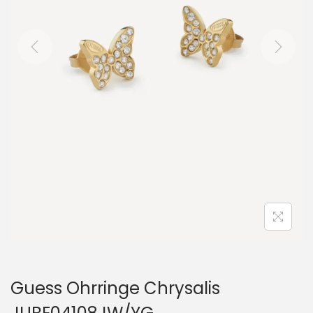
i
o
n
Guess Ohrringe Chrysalis