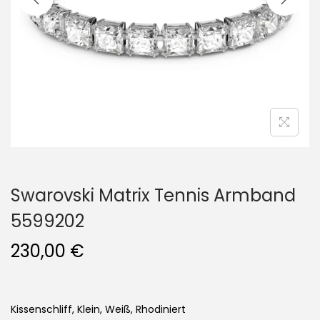
i
o
n
Swarovski Matrix Tennis Armband
5599202
230,00
€
Kissenschliff, Klein, Weiß, Rhodiniert