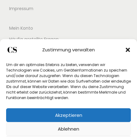
:
0
Impressum
1
3
€
Mein Konto
9
.
Häufig gestellte Fragen
,
Zustimmung verwalten
Kontakt
0
0
Buchungskalender
Um dir ein optimales Erlebnis zu bieten, verwenden wir
Technologien wie Cookies, um Geräteinformationen zu speichern
Studex App
und/oder darauf zuzugreifen. Wenn du diesen Technologien
€
zustimmst, können wir Daten wie das Surfverhalten oder eindeutige
Einverständniserklärung
IDs auf dieser Website verarbeiten. Wenn du deine Zustimmung
nicht erteilst oder zurückziehst, können bestimmte Merkmale und
Rücksendung beantragen
Funktionen beeinträchtigt werden.
Widerruf
Akzeptieren
Vertrag widerrufen
Ablehnen