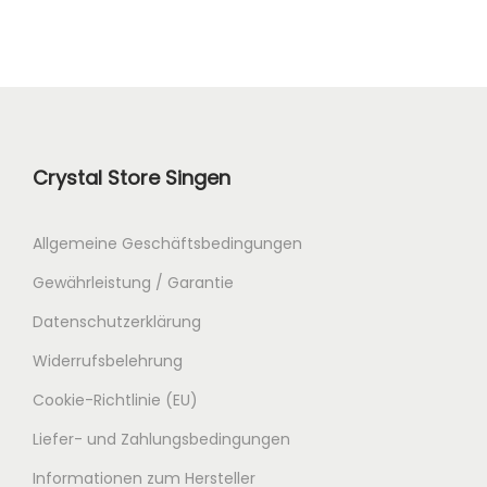
n
l
g
e
l
r
i
P
c
r
Crystal Store Singen
h
e
e
i
r
s
Allgemeine Geschäftsbedingungen
P
i
Gewährleistung / Garantie
r
s
Datenschutzerklärung
e
t
Widerrufsbelehrung
i
:
s
8
Cookie-Richtlinie (EU)
w
3
Liefer- und Zahlungsbedingungen
a
,
Informationen zum Hersteller
r
0