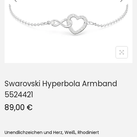
i
o
n
Swarovski Hyperbola Armband
5524421
89,00
€
Unendlichzeichen und Herz, Weiß, Rhodiniert