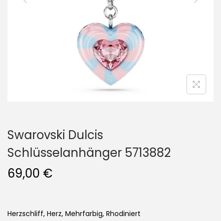
i
o
n
Swarovski Dulcis
Schlüsselanhänger 5713882
69,00
€
Herzschliff, Herz, Mehrfarbig, Rhodiniert