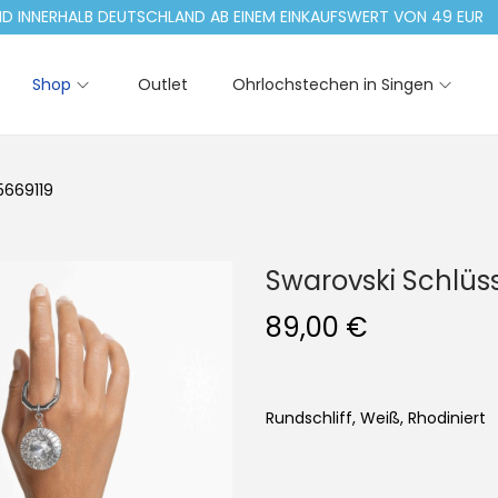
NERHALB DEUTSCHLAND AB EINEM EINKAUFSWERT VON 49 EUR
Shop
Outlet
Ohrlochstechen in Singen
5669119
Swarovski Schlüs
89,00
€
Rundschliff, Weiß, Rhodiniert