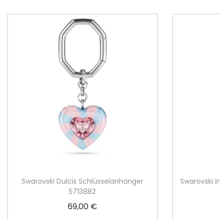
Swarovski Dulcis Schlüsselanhänger
Swarovski 
5713882
69,00
€