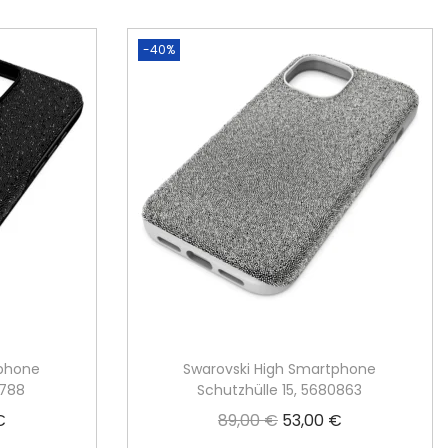
-40%
tphone
Swarovski High Smartphone
8788
Schutzhülle 15, 5680863
€
89,00
€
53,00
€
A
U
A