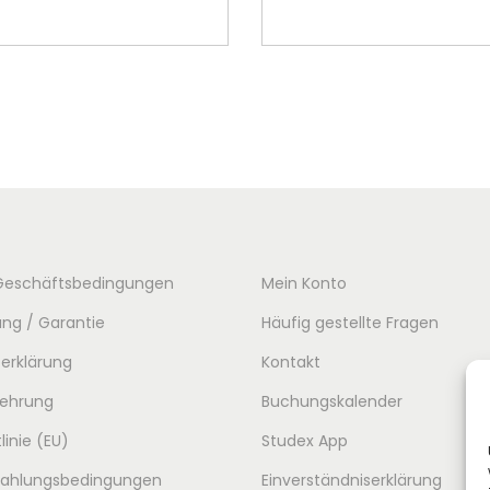
r
In den Warenkorb
In den Warenko
s
p
r
ü
n
g
l
i
Geschäftsbedingungen
Mein Konto
c
ng / Garantie
Häufig gestellte Fragen
h
erklärung
Kontakt
e
r
lehrung
Buchungskalender
P
linie (EU)
Studex App
r
 Zahlungsbedingungen
Einverständniserklärung