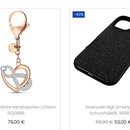
-40%
Infinite Handtaschen-Charm
Swarovski High Smar
5530885
Schutzhülle16, 569
79,00
€
89,00
€
53,00
U