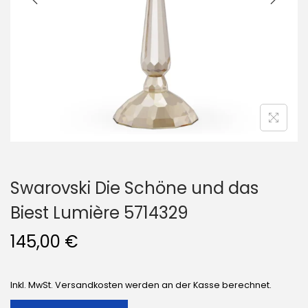
i
o
n
Swarovski Die Schöne und das
Biest Lumière 5714329
145,00
€
Inkl. MwSt. Versandkosten werden an der Kasse berechnet.