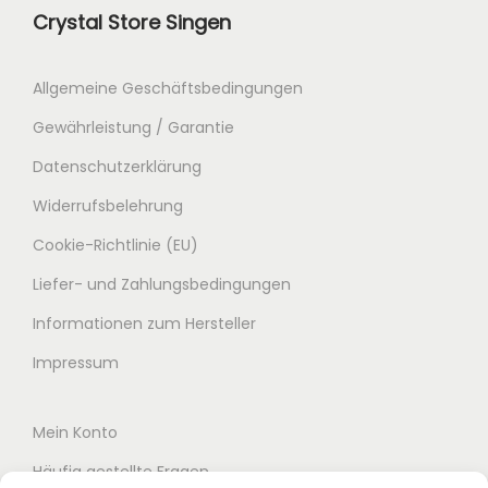
Crystal Store Singen
h
e
e
i
r
s
Allgemeine Geschäftsbedingungen
P
i
Gewährleistung / Garantie
r
s
Datenschutzerklärung
e
t
Widerrufsbelehrung
i
:
s
1
Cookie-Richtlinie (EU)
w
7
Liefer- und Zahlungsbedingungen
a
5
Informationen zum Hersteller
r
,
:
0
Impressum
2
0
5
Mein Konto
0
€
Häufig gestellte Fragen
,
.