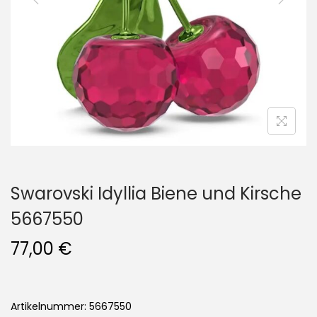
i
o
n
Swarovski Idyllia Biene und Kirsche
5667550
77,00
€
Artikelnummer: 5667550