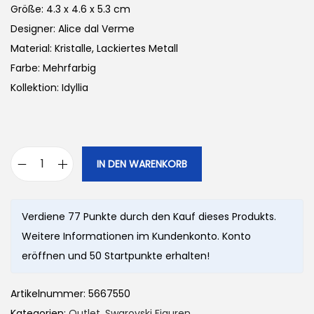
Größe: 4.3 x 4.6 x 5.3 cm
Designer: Alice dal Verme
Material: Kristalle, Lackiertes Metall
Farbe: Mehrfarbig
Kollektion: Idyllia
IN DEN WARENKORB
S
w
a
Verdiene 77 Punkte durch den Kauf dieses Produkts.
r
Weitere Informationen im Kundenkonto. Konto
o
eröffnen und 50 Startpunkte erhalten!
v
s
Artikelnummer:
5667550
k
Kategorien:
Outlet
,
Swarovski Figuren