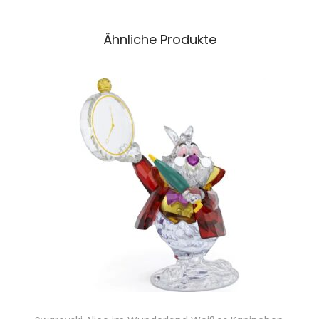
n
g
Ähnliche Produkte
e