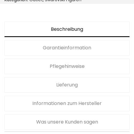
i
I
d
Beschreibung
y
l
Garantieinformation
l
i
a
Pflegehinweise
B
i
Lieferung
e
n
Informationen zum Hersteller
e
u
Was unsere Kunden sagen
n
d