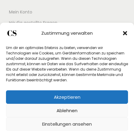
Mein Konto
Häufig gestellte Fragen
Zustimmung verwalten
Kontakt
Buchungskalender
Um dir ein optimales Erlebnis zu bieten, verwenden wir
Technologien wie Cookies, um Geräteinformationen zu speichern
Studex App
und/oder darauf zuzugreifen. Wenn du diesen Technologien
zustimmst, können wir Daten wie das Surfverhalten oder eindeutige
Einverständniserklärung
IDs auf dieser Website verarbeiten. Wenn du deine Zustimmung
nicht erteilst oder zurückziehst, können bestimmte Merkmale und
Rücksendung beantragen
Funktionen beeinträchtigt werden.
Widerruf
Akzeptieren
Vertrag widerrufen
Ablehnen
Einstellungen ansehen