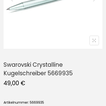
i
o
n
Swarovski Crystalline
Kugelschreiber 5669935
49,00
€
Artikelnummer: 5669935