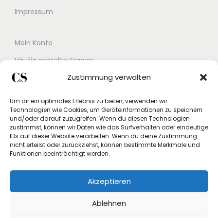
Impressum
Mein Konto
Häufig gestellte Fragen
Zustimmung verwalten
Kontakt
Buchungskalender
Um dir ein optimales Erlebnis zu bieten, verwenden wir
Technologien wie Cookies, um Geräteinformationen zu speichern
Studex App
und/oder darauf zuzugreifen. Wenn du diesen Technologien
zustimmst, können wir Daten wie das Surfverhalten oder eindeutige
Einverständniserklärung
IDs auf dieser Website verarbeiten. Wenn du deine Zustimmung
nicht erteilst oder zurückziehst, können bestimmte Merkmale und
Rücksendung beantragen
Funktionen beeinträchtigt werden.
Widerruf
Akzeptieren
Vertrag widerrufen
Ablehnen