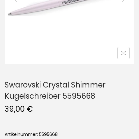
i
o
n
Swarovski Crystal Shimmer
Kugelschreiber 5595668
39,00
€
Artikelnummer: 5595668