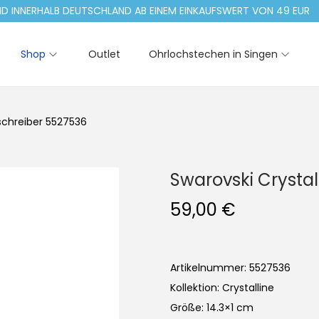
NERHALB DEUTSCHLAND AB EINEM EINKAUFSWERT VON 49 EUR
Shop
Outlet
Ohrlochstechen in Singen
lschreiber 5527536
Swarovski Crysta
59,00
€
Artikelnummer: 5527536
Kollektion: Crystalline
Größe: 14.3×1 cm