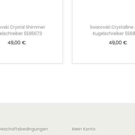
vski Crystal Shimmer
Swarovski Crystalline
elschreiber 5595673
Kugelschreiber 556
49,00
€
49,00
€
In den Warenkorb
In den Warenko
Geschäftsbedingungen
Mein Konto