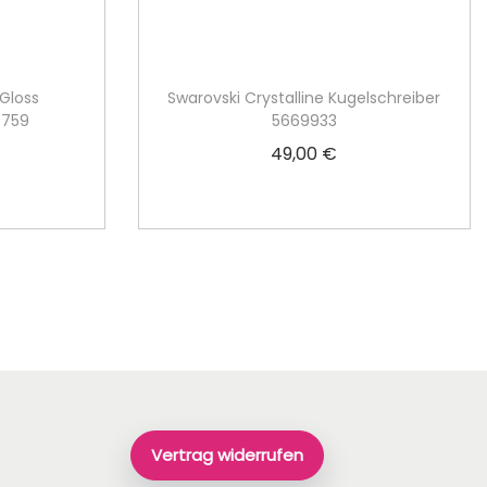
 Gloss
Swarovski Crystalline Kugelschreiber
8759
5669933
49,00
€
rb
In den Warenkorb
Vertrag widerrufen