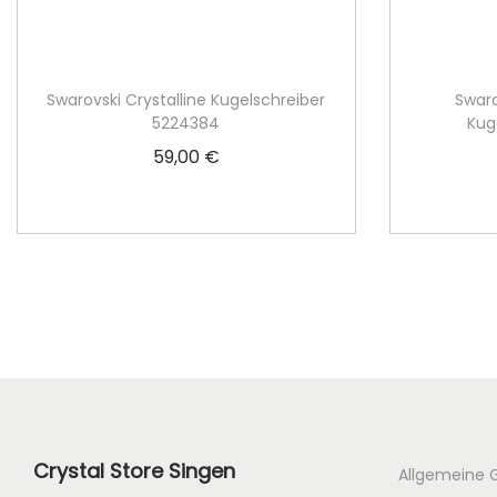
Swarovski Crystalline Kugelschreiber
Swaro
5224384
Kug
59,00
€
In den Warenkorb
Crystal Store Singen
Allgemeine 