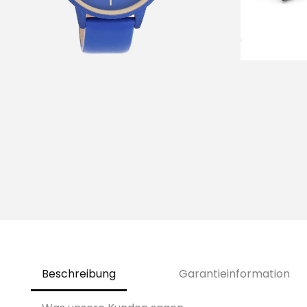
i
o
n
Beschreibung
Garantieinformation