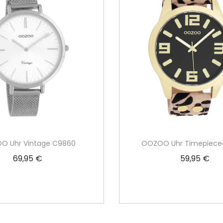
O Uhr Vintage C9860
OOZOO Uhr Timepiece
69,95
€
59,95
€
In den Warenkorb
In den Warenko