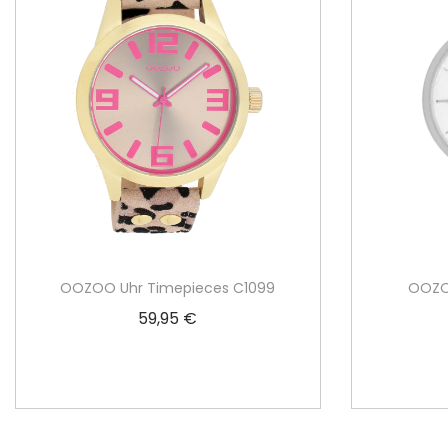
OOZOO Uhr Timepieces C1099
OOZO
59,95
€
In den Warenkorb