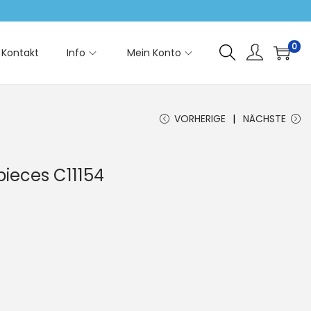
0
Kontakt
Info
Mein Konto
VORHERIGE
NÄCHSTE
ieces C11154