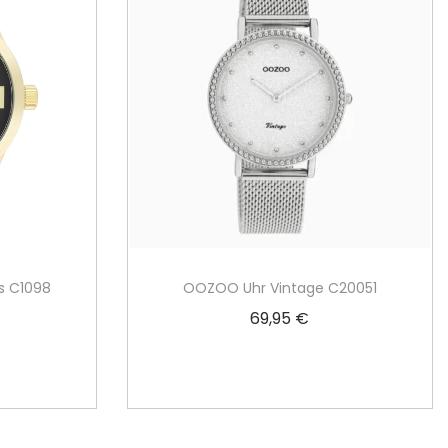
s C1098
OOZOO Uhr Vintage C20051
69,95
€
rb
In den Warenkorb