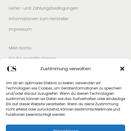
Liefer- und Zahlungsbedingungen
Informationen zum Hersteller
Impressum
Mein Konto
Häufig gestellte Fragen
Zustimmung verwalten
Kontakt
Buchungskalender
Um dir ein optimales Erlebnis zu bieten, verwenden wir
Technologien wie Cookies, um Geräteinformationen zu speichern
Studex App
und/oder darauf zuzugreifen. Wenn du diesen Technologien
zustimmst, können wir Daten wie das Surfverhalten oder eindeutige
Einverständniserklärung
IDs auf dieser Website verarbeiten. Wenn du deine Zustimmung
nicht erteilst oder zurückziehst, können bestimmte Merkmale und
Rücksendung beantragen
Funktionen beeinträchtigt werden.
Widerruf