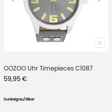
i
o
n
OOZOO Uhr Timepieces C1087
59,95
€
Dunkelgrau/Silber