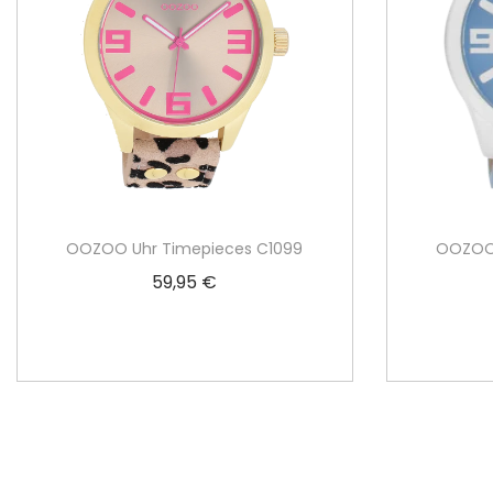
OOZOO Uhr Timepieces C1099
OOZOO 
59,95
€
In den Warenkorb