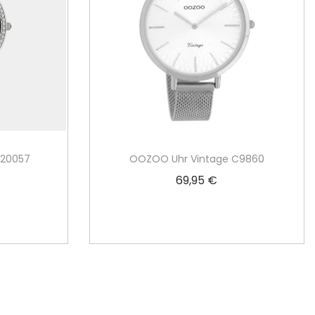
C20057
OOZOO Uhr Vintage C9860
69,95
€
rb
In den Warenkorb