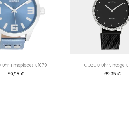
Uhr Timepieces C1079
OOZOO Uhr Vintage 
59,95
€
69,95
€
In den Warenkorb
In den Warenko