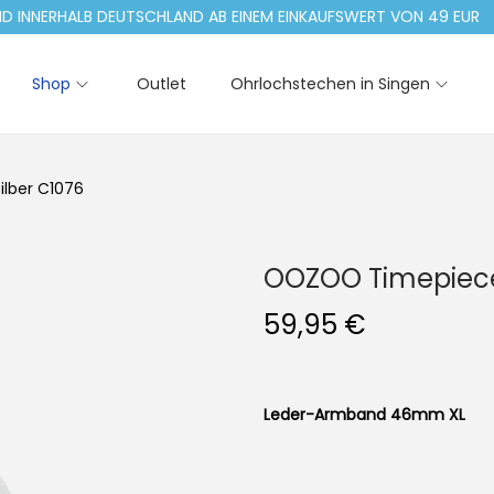
ERHALB DEUTSCHLAND AB EINEM EINKAUFSWERT VON 49 EUR
Shop
Outlet
Ohrlochstechen in Singen
ilber C1076
OOZOO Timepieces
59,95
€
Leder-Armband 46mm XL