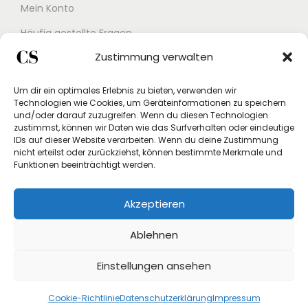
Mein Konto
Häufig gestellte Fragen
Zustimmung verwalten
Kontakt
Buchungskalender
Um dir ein optimales Erlebnis zu bieten, verwenden wir
Technologien wie Cookies, um Geräteinformationen zu speichern
Studex App
und/oder darauf zuzugreifen. Wenn du diesen Technologien
zustimmst, können wir Daten wie das Surfverhalten oder eindeutige
Einverständniserklärung
IDs auf dieser Website verarbeiten. Wenn du deine Zustimmung
nicht erteilst oder zurückziehst, können bestimmte Merkmale und
Rücksendung beantragen
Funktionen beeinträchtigt werden.
Widerruf
Akzeptieren
Vertrag widerrufen
Ablehnen
Einstellungen ansehen
Cookie-Richtlinie
Datenschutzerklärung
Impressum
Copyright © 2026
Crystal Store Shop