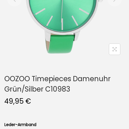
i
o
n
OOZOO Timepieces Damenuhr
Grün/Silber C10983
49,95
€
Leder-Armband