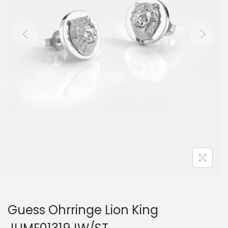
i
o
n
Guess Ohrringe Lion King