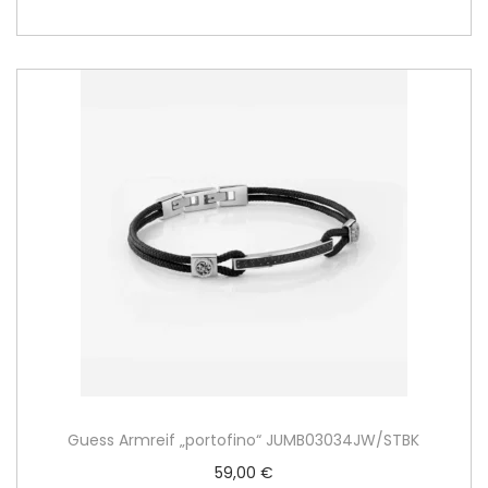
Guess Armreif „portofino“ JUMB03034JW/STBK
59,00
€