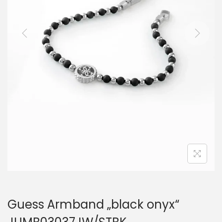
i
o
n
Guess Armband „black onyx“