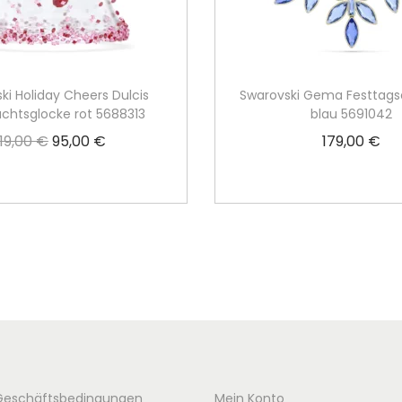
ki Holiday Cheers Dulcis
Swarovski Gema Festtag
chtsglocke rot 5688313
blau 5691042
119,00
€
95,00
€
179,00
€
U
A
r
k
In den Warenkorb
Weiterlesen
s
t
p
u
r
e
ü
l
n
l
g
e
l
r
i
P
Geschäftsbedingungen
Mein Konto