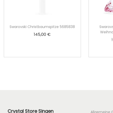
Swarovski Christbaumspitze 5685838
Swarovs
Weihna
145,00
€
In den Warenkorb
Crystal Store Singen
Allgemeine 