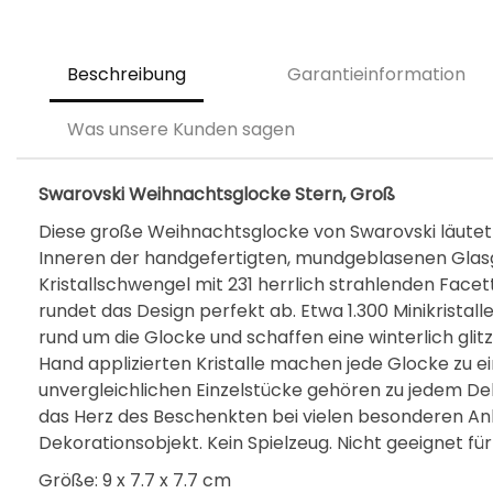
Beschreibung
Garantieinformation
Was unsere Kunden sagen
Swarovski Weihnachtsglocke Stern, Groß
Diese große Weihnachtsglocke von Swarovski läutet 
Inneren der handgefertigten, mundgeblasenen Glasg
Kristallschwengel mit 231 herrlich strahlenden Face
rundet das Design perfekt ab. Etwa 1.300 Minikrista
rund um die Glocke und schaffen eine winterlich glit
Hand applizierten Kristalle machen jede Glocke zu e
unvergleichlichen Einzelstücke gehören zu jedem De
das Herz des Beschenkten bei vielen besonderen Anl
Dekorationsobjekt. Kein Spielzeug. Nicht geeignet für
Größe: 9 x 7.7 x 7.7 cm