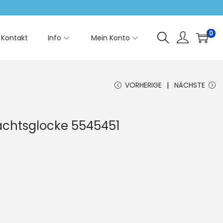
0
Kontakt
Info
Mein Konto
VORHERIGE
NÄCHSTE
achtsglocke 5545451