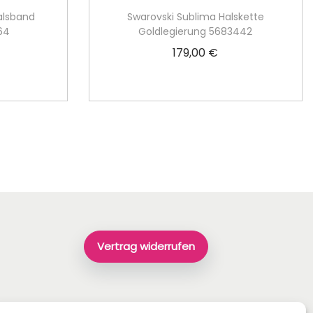
alsband
Swarovski Sublima Halskette
164
Goldlegierung 5683442
179,00
€
rb
In den Warenkorb
Vertrag widerrufen