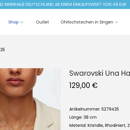
NERHALB DEUTSCHLAND AB EINEM EINKAUFSWERT VON 49 EUR
Shop
Outlet
Ohrlochstechen in Singen
425
Swarovski Una Ha
129,00
€
Artikelnummer: 5279425
Länge: 38 cm
Material: Kristalle, Rhodiniert, 