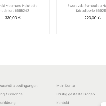
ski Mesmera Halskette
Swarovski Symbolica H
hodiniert 5665242
Kristallperle 5692
330,00
€
220,00
€
In den Warenkorb
In den Warenko
Geschäftsbedingungen
Mein Konto
ng / Garantie
Häufig gestellte Fragen
erklärung
Kontakt