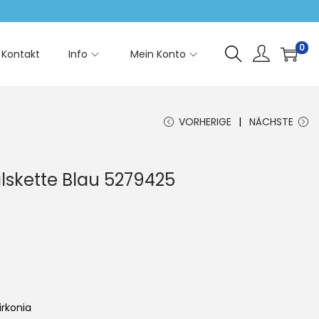
0
Kontakt
Info
Mein Konto
VORHERIGE
NÄCHSTE
lskette Blau 5279425
Zirkonia