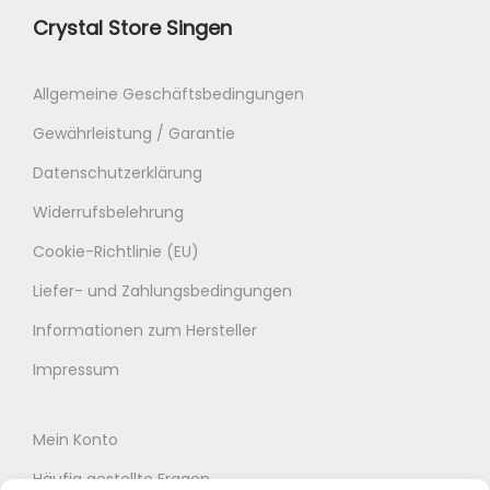
c
r
Crystal Store Singen
h
e
e
i
r
s
Allgemeine Geschäftsbedingungen
P
i
Gewährleistung / Garantie
r
s
Datenschutzerklärung
e
t
Widerrufsbelehrung
i
:
s
5
Cookie-Richtlinie (EU)
w
3
Liefer- und Zahlungsbedingungen
a
,
Informationen zum Hersteller
r
0
:
0
Impressum
8
9
€
Mein Konto
,
.
Häufig gestellte Fragen