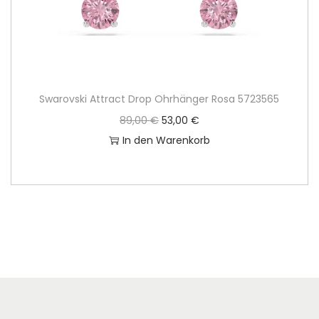
Swarovski Attract Drop Ohrhänger Rosa 5723565
U
A
89,00
€
53,00
€
r
k
In den Warenkorb
s
t
p
u
r
e
ü
l
n
l
g
e
l
r
i
P