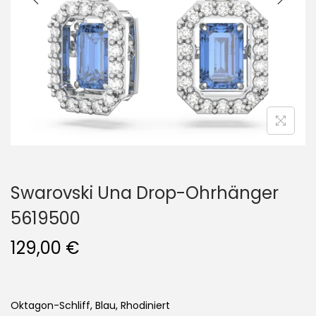
i
o
n
Swarovski Una Drop-Ohrhänger
5619500
129,00
€
Oktagon-Schliff, Blau, Rhodiniert