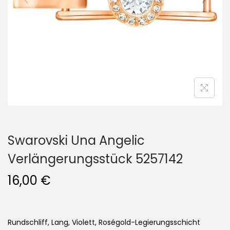
i
o
n
Swarovski Una Angelic
Verlängerungsstück 5257142
16,00
€
Rundschliff, Lang, Violett, Roségold-Legierungsschicht