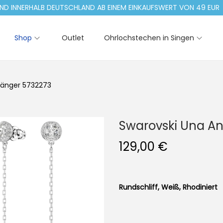
ERHALB DEUTSCHLAND AB EINEM EINKAUFSWERT VON 49 EUR
Shop
Outlet
Ohrlochstechen in Singen
hänger 5732273
Swarovski Una A
129,00
€
Rundschliff, Weiß, Rhodiniert