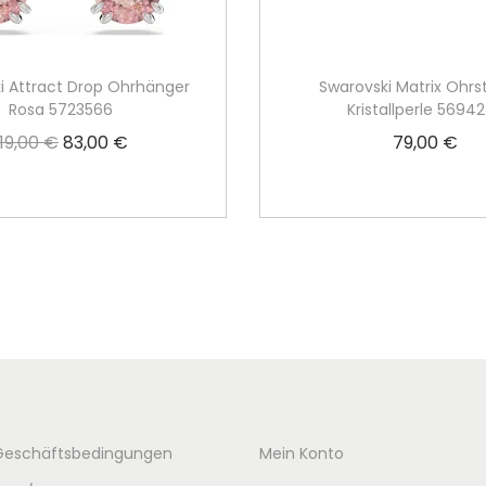
i Attract Drop Ohrhänger
Swarovski Matrix Ohrs
Rosa 5723566
Kristallperle 5694
119,00
€
83,00
€
79,00
€
U
A
r
k
In den Warenkorb
In den Warenko
s
t
p
u
r
e
ü
l
n
l
g
e
l
r
i
P
Geschäftsbedingungen
Mein Konto
c
r