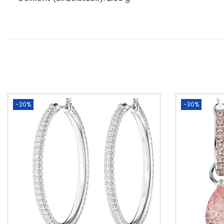
-20%
-30%