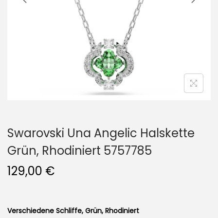
i
o
n
Swarovski Una Angelic Halskette
Grün, Rhodiniert 5757785
129,00
€
Verschiedene Schliffe, Grün, Rhodiniert