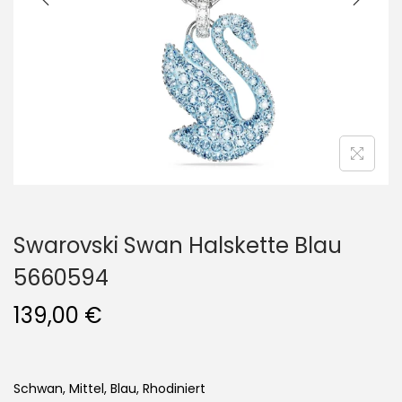
i
o
n
Swarovski Swan Halskette Blau
5660594
139,00
€
Schwan, Mittel, Blau, Rhodiniert