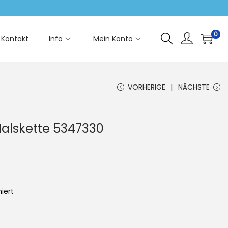
0
Kontakt
Info
Mein Konto
VORHERIGE
NÄCHSTE
alskette 5347330
iert