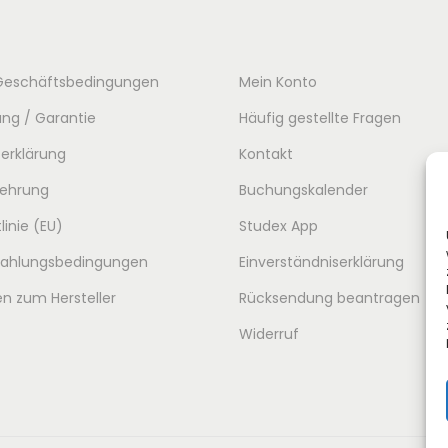
g
e
g
l
r
l
i
P
i
Geschäftsbedingungen
Mein Konto
c
r
c
ng / Garantie
Häufig gestellte Fragen
h
e
h
erklärung
Kontakt
e
i
e
r
s
r
lehrung
Buchungskalender
P
i
P
linie (EU)
Studex App
r
s
r
 Zahlungsbedingungen
Einverständniserklärung
e
t
e
n zum Hersteller
Rücksendung beantragen
i
:
i
Widerruf
s
8
s
w
9
w
a
,
a
r
0
r