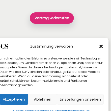
e
r
P
Vertrag widerrufen
r
e
i
s
Zustimmung verwalten
i
Um dir ein optimales Erlebnis zu bieten, verwenden wir Technologien
s
wie Cookies, um Geräteinformationen zu speichern und/oder darauf
zuzugreifen. Wenn du diesen Technologien zustimmst, können wir
t
Daten wie das Surfverhalten oder eindeutige IDs auf dieser Website
:
verarbeiten. Wenn du deine Zustimmung nicht erteilst oder
zurückziehst, können bestimmte Merkmale und Funktionen
2
beeinträchtigt werden.
5
8
Akzeptieren
Ablehnen
Einstellungen ansehen
,
Cookie-Richtlinie
Datenschutzerklärung
Impressum