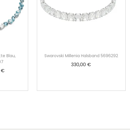
te Blau,
Swarovski Millenia Halsband 5696292
07
330,00
€
0
€
A
Weiterlesen
k
t
u
e
l
l