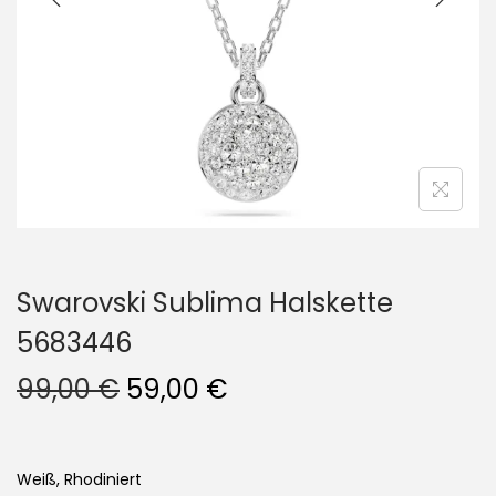
i
o
n
Swarovski Sublima Halskette
5683446
U
A
99,00
€
59,00
€
r
k
s
t
p
u
Weiß, Rhodiniert