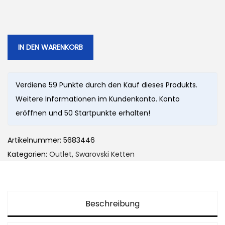
r
e
ü
l
n
l
g
e
IN DEN WARENKORB
l
r
i
P
Verdiene 59 Punkte durch den Kauf dieses Produkts.
c
r
Weitere Informationen im Kundenkonto. Konto
h
e
eröffnen und 50 Startpunkte erhalten!
e
i
r
s
Artikelnummer:
5683446
P
i
Kategorien:
Outlet
,
Swarovski Ketten
r
s
e
t
i
:
s
5
Beschreibung
w
9