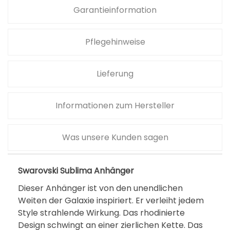
a
,
Garantieinformation
r
0
:
0
Pflegehinweise
9
9
€
Lieferung
,
.
0
Informationen zum Hersteller
0
€
Was unsere Kunden sagen
Swarovski Sublima Anhänger
Dieser Anhänger ist von den unendlichen
Weiten der Galaxie inspiriert. Er verleiht jedem
Style strahlende Wirkung. Das rhodinierte
Design schwingt an einer zierlichen Kette. Das