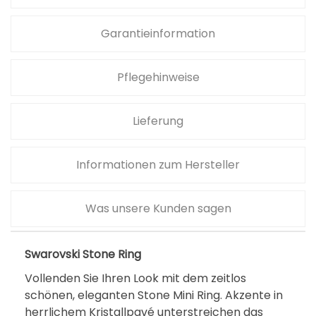
t
Garantieinformation
o
n
Pflegehinweise
e
R
i
Lieferung
n
g
Informationen zum Hersteller
M
e
Was unsere Kunden sagen
n
g
Swarovski Stone Ring
e
Vollenden Sie Ihren Look mit dem zeitlos
schönen, eleganten Stone Mini Ring. Akzente in
herrlichem Kristallpavé unterstreichen das