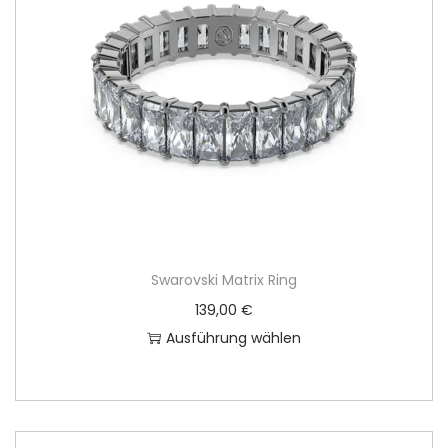
Swarovski Matrix Ring
139,00
€
Ausführung wählen
D
i
e