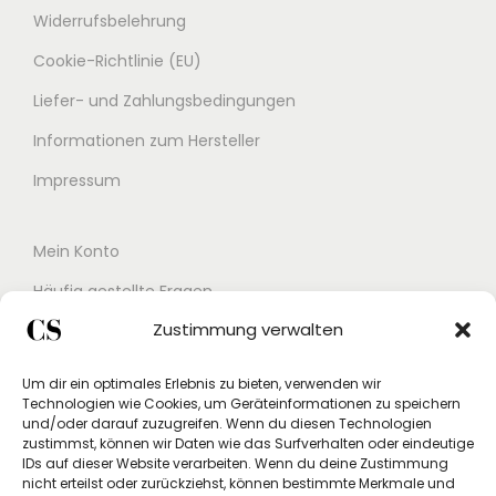
t
ö
Widerrufsbelehrung
i
i
:
e
s
n
s
s
8
n
Cookie-Richtlinie (EU)
e
n
t
w
3
a
i
Liefer- und Zahlungsbedingungen
e
m
a
,
u
t
Informationen zum Hersteller
n
e
r
0
f
e
a
h
:
0
Impressum
.
g
u
r
1
D
e
f
e
3
€
i
w
Mein Konto
d
r
9
.
e
ä
Häufig gestellte Fragen
e
e
,
O
h
Zustimmung verwalten
r
Kontakt
V
0
p
l
P
a
0
t
Buchungskalender
t
Um dir ein optimales Erlebnis zu bieten, verwenden wir
r
r
i
w
Technologien wie Cookies, um Geräteinformationen zu speichern
Studex App
o
und/oder darauf zuzugreifen. Wenn du diesen Technologien
i
€
o
e
zustimmst, können wir Daten wie das Surfverhalten oder eindeutige
Einverständniserklärung
d
a
n
IDs auf dieser Website verarbeiten. Wenn du deine Zustimmung
r
u
nicht erteilst oder zurückziehst, können bestimmte Merkmale und
n
Rücksendung beantragen
e