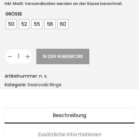
Inkl. MwSt. Versandkosten werden an der Kasse berechnet.
GRÖSSE
50
52
55
58
60
IN DEN WARENKORB
S
w
Artikelnummer:
n. v.
a
Kategorie:
Swarovski Ringe
r
o
v
s
Beschreibung
k
i
Zusätzliche Informationen
S