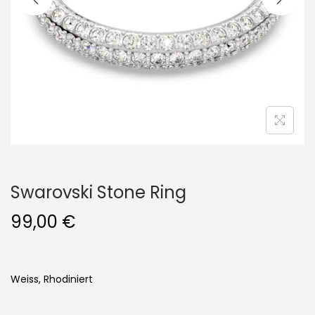
i
o
n
Swarovski Stone Ring
99,00
€
Weiss, Rhodiniert