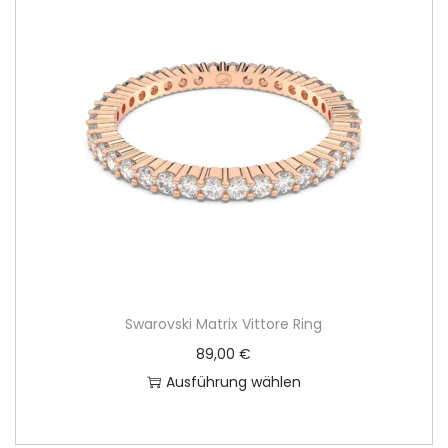
s
e
s
P
r
o
d
u
k
t
w
e
Swarovski Matrix Vittore Ring
i
89,00
€
s
Ausführung wählen
t
D
m
i