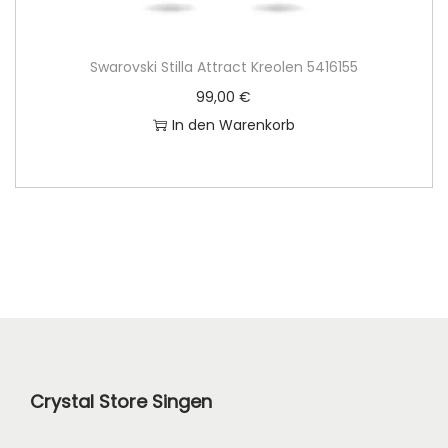
r
s
e
t
Swarovski Stilla Attract Kreolen 5416155
i
:
99,00
€
s
6
In den Warenkorb
w
2
a
,
r
0
:
0
8
9
€
,
.
0
0
Crystal Store Singen
€