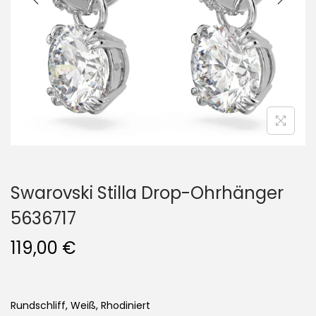
i
o
n
Swarovski Stilla Drop-Ohrhänger
5636717
119,00
€
Rundschliff, Weiß, Rhodiniert