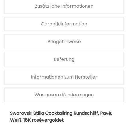
S
Zusätzliche Informationen
t
i
Garantieinformation
l
l
Pflegehinweise
a
C
o
Lieferung
c
k
Informationen zum Hersteller
t
a
Was unsere Kunden sagen
i
l
Swarovski Stilla Cocktailring Rundschliff, Pavé,
r
Weiß, 18K rosévergoldet
i