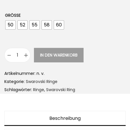
GRÖSSE
50
52
55
58
60
IN DEN WARENKORB
S
w
Artikelnummer:
n. v.
a
Kategorie:
Swarovski Ringe
r
Schlagwörter:
Ringe
,
Swarovski Ring
o
v
s
k
Beschreibung
i