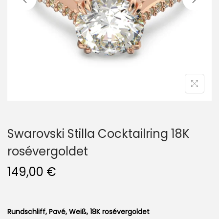
i
o
n
Swarovski Stilla Cocktailring 18K
rosévergoldet
149,00
€
Rundschliff, Pavé, Weiß, 18K rosévergoldet