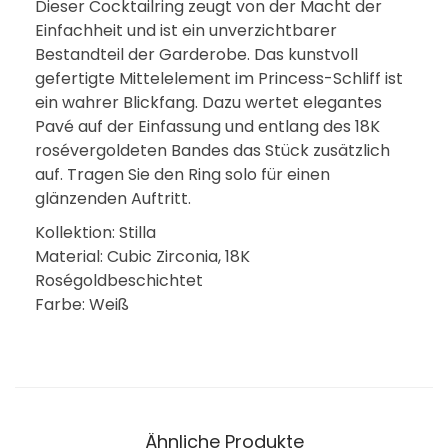
Dieser Cocktailring zeugt von der Macht der
n
Einfachheit und ist ein unverzichtbarer
g
Bestandteil der Garderobe. Das kunstvoll
1
gefertigte Mittelelement im Princess-Schliff ist
8
ein wahrer Blickfang. Dazu wertet elegantes
K
Pavé auf der Einfassung und entlang des 18K
r
rosévergoldeten Bandes das Stück zusätzlich
auf. Tragen Sie den Ring solo für einen
o
glänzenden Auftritt.
s
é
Kollektion: Stilla
Material: Cubic Zirconia, 18K
v
Roségoldbeschichtet
e
Farbe: Weiß
r
g
o
l
d
Ähnliche Produkte