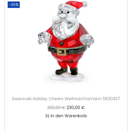
-30%
Swarovski Holiday Cheers Weihnachtsmann 5630337
U
A
330,00
€
230,00
€
r
k
In den Warenkorb
s
t