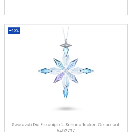
w
3
a
0
r
,
:
0
-40%
3
0
3
0
€
,
.
0
0
€
Swarovski Die Eiskönigin 2, Schneeflocken Ornament
5492737