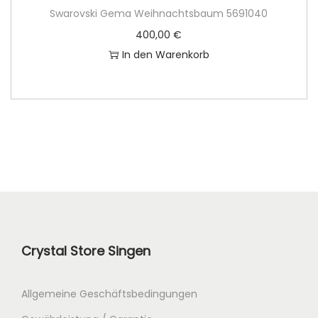
Swarovski Gema Weihnachtsbaum 5691040
e
t
400,00
€
i
:
In den Warenkorb
s
9
w
0
a
,
r
0
:
0
1
4
€
9
.
,
0
Crystal Store Singen
0
Allgemeine Geschäftsbedingungen
€