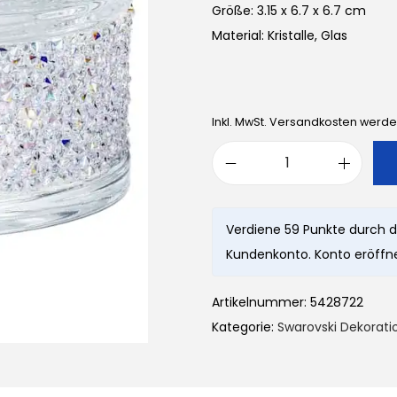
Größe: 3.15 x 6.7 x 6.7 cm
Material: Kristalle, Glas
Inkl. MwSt. Versandkosten werd
S
w
a
Verdiene 59 Punkte durch d
r
Kundenkonto. Konto eröffne
o
v
Artikelnummer:
5428722
s
Kategorie:
Swarovski Dekorati
k
i