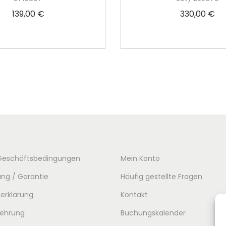
g
139,00
€
330,00
€
e
In den Warenkorb
In den Warenko
Geschäftsbedingungen
Mein Konto
ng / Garantie
Häufig gestellte Fragen
erklärung
Kontakt
lehrung
Buchungskalender