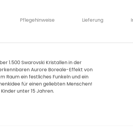
S
h
i
Pflegehinweise
Lieferung
m
m
e
r
T
er 1.500 Swarovski Kristallen in der
e
verkennbaren Aurore Boreale-Effekt von
e
em Raum ein festliches Funkeln und ein
l
enkidee für einen geliebten Menschen!
 Kinder unter 15 Jahren.
i
c
h
t
C