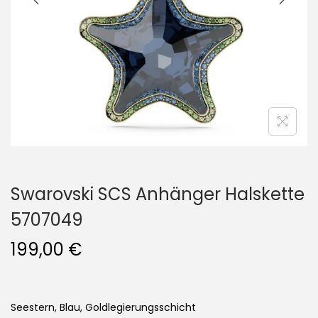
i
o
n
Swarovski SCS Anhänger Halskette
5707049
199,00
€
Seestern, Blau, Goldlegierungsschicht