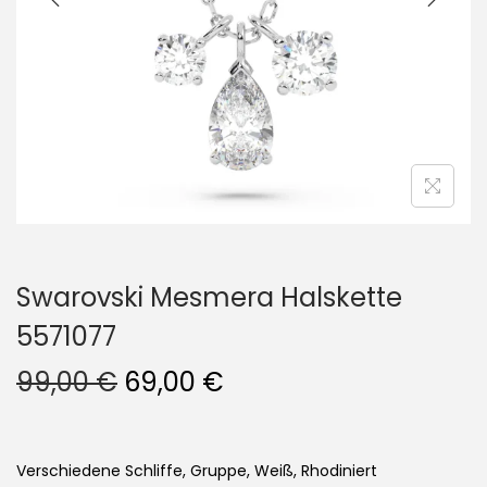
i
o
n
Swarovski Mesmera Halskette
5571077
U
A
99,00
€
69,00
€
r
k
s
t
p
u
Verschiedene Schliffe, Gruppe, Weiß, Rhodiniert