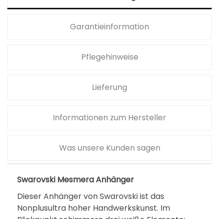
a
,
r
0
Garantieinformation
:
0
9
Pflegehinweise
9
€
,
.
0
Lieferung
0
Informationen zum Hersteller
€
Was unsere Kunden sagen
Swarovski Mesmera Anhänger
Dieser Anhänger von Swarovski ist das
Nonplusultra hoher Handwerkskunst. Im