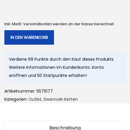
r
e
ü
l
n
l
Inkl. MwSt. Versandkosten werden an der Kasse berechnet.
g
e
l
r
IN DEN WARENKORB
i
P
c
r
Verdiene 69 Punkte durch den Kauf dieses Produkts.
h
e
Weitere Informationen im Kundenkonto. Konto
e
i
eröffnen und 50 Startpunkte erhalten!
r
s
P
i
Artikelnummer:
5571077
r
s
Kategorien:
Outlet
,
Swarovski Ketten
e
t
i
:
s
6
w
9
Beschreibung