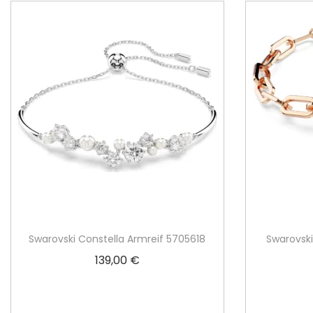
Swarovski Constella Armreif 5705618
Swarovsk
139,00
€
In den Warenkorb