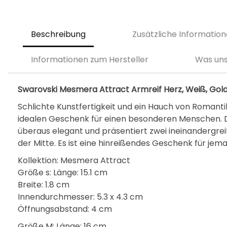
Beschreibung
Zusätzliche Informatio
Informationen zum Hersteller
Was uns
Swarovski Mesmera Attract Armreif Herz, Weiß, Gol
Schlichte Kunstfertigkeit und ein Hauch von Roman
idealen Geschenk für einen besonderen Menschen. Da
überaus elegant und präsentiert zwei ineinandergrei
der Mitte. Es ist eine hinreißendes Geschenk für jema
Kollektion: Mesmera Attract
Größe s: Länge: 15.1 cm
Breite: 1.8 cm
Innendurchmesser: 5.3 x 4.3 cm
Öffnungsabstand: 4 cm
Größe M: Länge: 16 cm