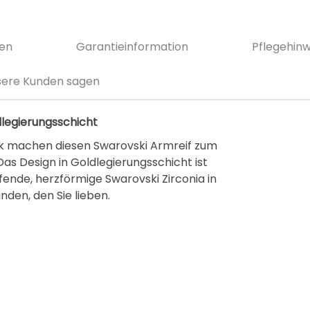
e
s
m
nen
Garantieinformation
Pflegehinw
e
r
ere Kunden sagen
a
A
dlegierungsschicht
t
tik machen diesen Swarovski Armreif zum
t
s Design in Goldlegierungsschicht ist
r
fende, herzförmige Swarovski Zirconia in
nden, den Sie lieben.
a
c
t
A
r
m