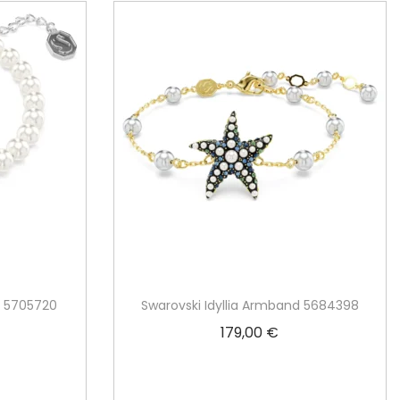
d 5705720
Swarovski Idyllia Armband 5684398
179,00
€
rb
In den Warenkorb