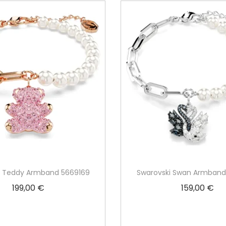
i Teddy Armband 5669169
Swarovski Swan Armban
199,00
€
159,00
€
In den Warenkorb
In den Warenko