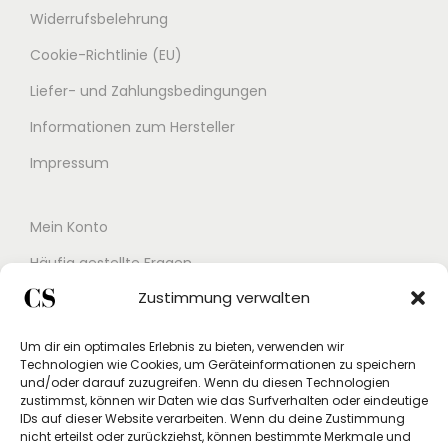
ö
Widerrufsbelehrung
i
t
n
s
s
Cookie-Richtlinie (EU)
n
t
e
Liefer- und Zahlungsbedingungen
e
m
i
Informationen zum Hersteller
n
e
t
a
h
e
Impressum
u
r
g
f
e
e
Mein Konto
d
r
w
Häufig gestellte Fragen
e
e
ä
Zustimmung verwalten
r
Kontakt
V
h
P
a
l
Buchungskalender
Um dir ein optimales Erlebnis zu bieten, verwenden wir
r
r
t
Technologien wie Cookies, um Geräteinformationen zu speichern
Studex App
o
und/oder darauf zuzugreifen. Wenn du diesen Technologien
i
w
zustimmst, können wir Daten wie das Surfverhalten oder eindeutige
Einverständniserklärung
d
a
e
IDs auf dieser Website verarbeiten. Wenn du deine Zustimmung
u
nicht erteilst oder zurückziehst, können bestimmte Merkmale und
n
r
Rücksendung beantragen