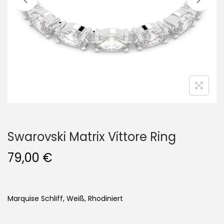
i
o
n
Swarovski Matrix Vittore Ring
79,00
€
Marquise Schliff, Weiß, Rhodiniert