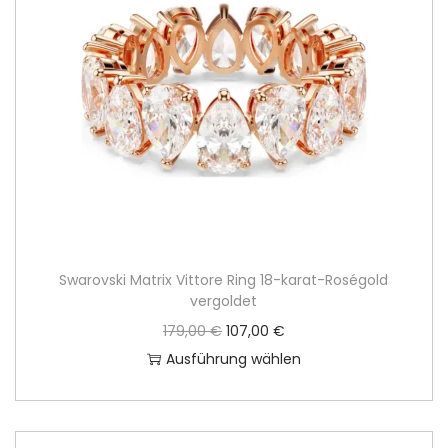
Swarovski Matrix Vittore Ring 18-karat-Roségold
vergoldet
U
A
179,00
€
107,00
€
r
k
Ausführung wählen
D
s
t
i
p
u
e
r
e