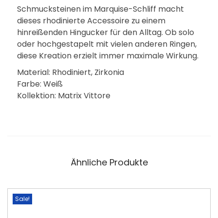
Schmucksteinen im Marquise-Schliff macht
M
dieses rhodinierte Accessoire zu einem
e
hinreißenden Hingucker für den Alltag. Ob solo
n
oder hochgestapelt mit vielen anderen Ringen,
g
diese Kreation erzielt immer maximale Wirkung.
e
Material: Rhodiniert, Zirkonia
Farbe: Weiß
Kollektion: Matrix Vittore
Ähnliche Produkte
Sale!