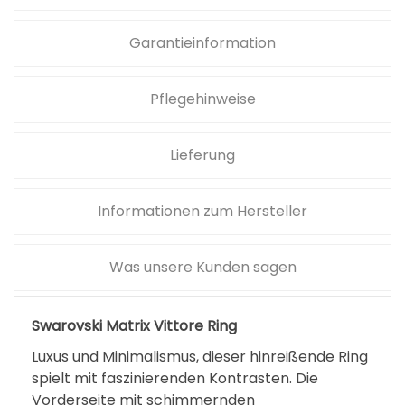
a
Garantieinformation
t
r
Pflegehinweise
i
x
V
Lieferung
i
t
Informationen zum Hersteller
t
o
Was unsere Kunden sagen
r
e
Swarovski Matrix Vittore Ring
R
i
Luxus und Minimalismus, dieser hinreißende Ring
spielt mit faszinierenden Kontrasten. Die
n
Vorderseite mit schimmernden
g