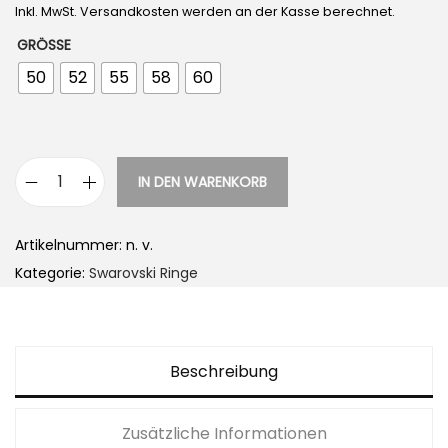
Inkl. MwSt. Versandkosten werden an der Kasse berechnet.
GRÖSSE
50
52
55
58
60
IN DEN WARENKORB
S
w
Artikelnummer:
n. v.
a
Kategorie:
Swarovski Ringe
r
o
v
s
Beschreibung
k
i
Zusätzliche Informationen
M