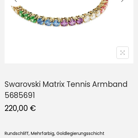
i
o
n
Swarovski Matrix Tennis Armband
5685691
220,00
€
Rundschliff, Mehrfarbig, Goldlegierungsschicht