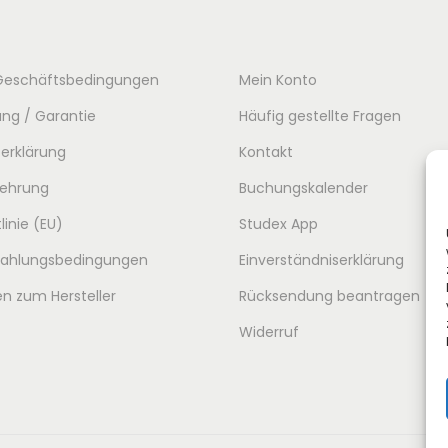
l
r
i
P
c
r
Geschäftsbedingungen
Mein Konto
h
e
ng / Garantie
Häufig gestellte Fragen
e
i
erklärung
Kontakt
r
s
lehrung
Buchungskalender
P
i
r
s
linie (EU)
Studex App
e
t
 Zahlungsbedingungen
Einverständniserklärung
i
:
n zum Hersteller
Rücksendung beantragen
s
1
Widerruf
w
0
a
3
r
,
:
0