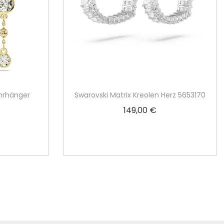
hrhänger
Swarovski Matrix Kreolen Herz 5653170
149,00
€
In den Warenkorb
rb