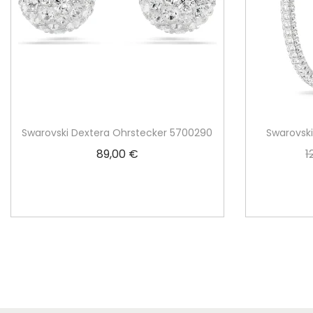
Swarovski Dextera Ohrstecker 5700290
Swarovsk
89,00
€
1
Weiterlesen