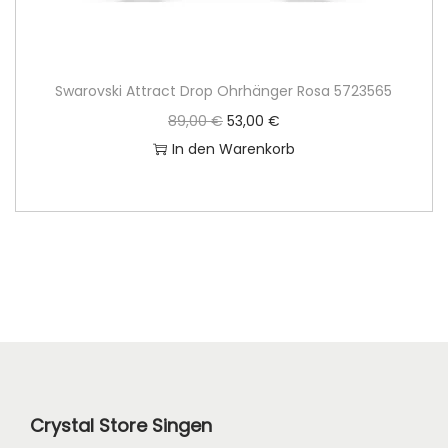
Swarovski Attract Drop Ohrhänger Rosa 5723565
U
A
89,00
€
53,00
€
r
k
In den Warenkorb
s
t
p
u
r
e
ü
l
n
l
g
e
l
r
i
P
c
r
Crystal Store Singen
h
e