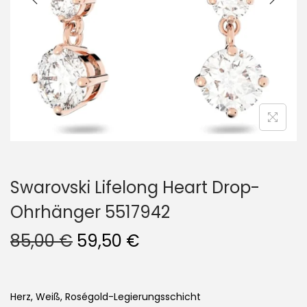
i
o
n
Swarovski Lifelong Heart Drop-
Ohrhänger 5517942
U
A
85,00
€
59,50
€
r
k
s
t
p
u
Herz, Weiß, Roségold-Legierungsschicht