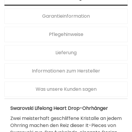
a
,
r
5
Garantieinformation
:
0
8
Pflegehinweise
5
€
,
.
0
Lieferung
0
Informationen zum Hersteller
€
Was unsere Kunden sagen
Swarovski Lifelong Heart Drop-Ohrhänger
Zwei meisterhaft geschliffene Kristalle an jedem
Ohrring machen den Reiz dieser It-Pieces von