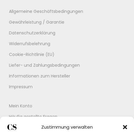
e
i
r
s
Allgemeine Geschäftsbedingungen
P
i
Gewährleistung / Garantie
r
s
Datenschutzerklärung
e
t
Widerrufsbelehrung
i
:
s
5
Cookie-Richtlinie (EU)
w
3
Liefer- und Zahlungsbedingungen
a
,
Informationen zum Hersteller
r
0
:
0
Impressum
8
9
€
Mein Konto
,
.
Häufig gestellte Fragen
0
Zustimmung verwalten
Kontakt
0