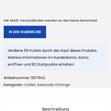
r
e
ü
l
n
l
Inkl. MwSt. Versandkosten werden an der Kasse berechnet.
g
e
l
r
IN DEN WARENKORB
i
P
c
r
Verdiene 59 Punkte durch den Kauf dieses Produkts.
h
e
Weitere Informationen im Kundenkonto. Konto
e
i
eröffnen und 50 Startpunkte erhalten!
r
s
P
i
Artikelnummer:
5517942
r
s
Kategorien:
Outlet
,
Swarovski Ohrringe
e
t
i
:
s
5
w
9
Beschreibung