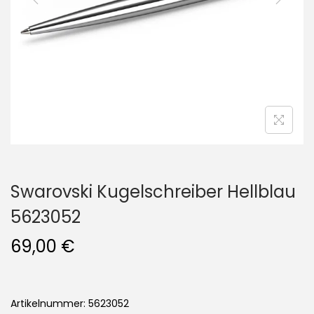
i
o
n
Swarovski Kugelschreiber Hellblau
5623052
69,00
€
Artikelnummer: 5623052