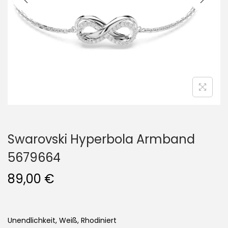
i
o
n
Swarovski Hyperbola Armband
5679664
89,00
€
Unendlichkeit, Weiß, Rhodiniert