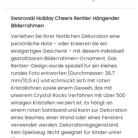
R
e
n
Swarovski Holiday Cheers Rentier Hängender
Bilderrahmen
t
i
Verleihen Sie Ihrer festlichen Dekoration eine
persönliche Note – oder kreieren Sie ein
e
einzigartiges Geschenk – mit diesem individuell
r
gestaltbaren Bilderrahmen-Ornament. Das
H
Rentier-Design wurde speziell für ein kleines
ä
rundes Foto entworfen (Durchmesser: 26,7
n
mm/10,5 in) und schmückt sich mit roten
g
Kristallohren sowie einem Geweih, das mit
unserem Crystal Rocks Verfahren mit über 500
e
winzigen Kristallen verziert ist. Es hängt an
n
einem roten Satinband und kann zur Dekoration
d
eines Baumes, einer Wand oder eines Fensters
e
verwendet werden. Dekorationsgegenstand.
r
Kein Spielzeug. Nicht geeignet für Kinder unter