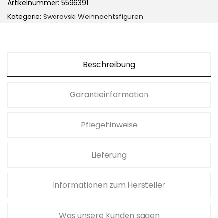
s
Artikelnummer:
5596391
k
Kategorie:
Swarovski Weihnachtsfiguren
i
H
o
Beschreibung
l
i
Garantieinformation
d
a
y
Pflegehinweise
C
h
Lieferung
e
e
Informationen zum Hersteller
r
s
Was unsere Kunden sagen