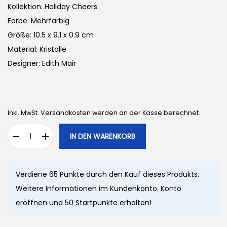
Kollektion: Holiday Cheers
Farbe: Mehrfarbig
Größe: 10.5 x 9.1 x 0.9 cm
Material: Kristalle
Designer: Edith Mair
Inkl. MwSt. Versandkosten werden an der Kasse berechnet.
IN DEN WARENKORB
S
w
a
Verdiene 65 Punkte durch den Kauf dieses Produkts.
r
Weitere Informationen im Kundenkonto. Konto
o
eröffnen und 50 Startpunkte erhalten!
v