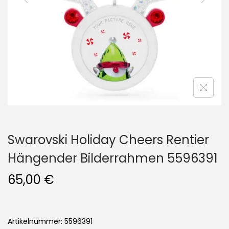
i
o
n
Swarovski Holiday Cheers Rentier
Hängender Bilderrahmen 5596391
65,00
€
Artikelnummer: 5596391