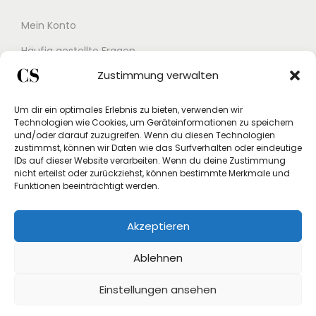
Mein Konto
Häufig gestellte Fragen
Zustimmung verwalten
Kontakt
Buchungskalender
Um dir ein optimales Erlebnis zu bieten, verwenden wir
Technologien wie Cookies, um Geräteinformationen zu speichern
Studex App
und/oder darauf zuzugreifen. Wenn du diesen Technologien
zustimmst, können wir Daten wie das Surfverhalten oder eindeutige
Einverständniserklärung
IDs auf dieser Website verarbeiten. Wenn du deine Zustimmung
nicht erteilst oder zurückziehst, können bestimmte Merkmale und
Rücksendung beantragen
Funktionen beeinträchtigt werden.
Widerruf
Akzeptieren
Vertrag widerrufen
Ablehnen
Einstellungen ansehen