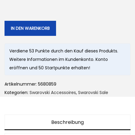
r
e
ü
l
n
l
g
e
IN DEN WARENKORB
l
r
i
P
Verdiene 53 Punkte durch den Kauf dieses Produkts.
c
r
Weitere Informationen im Kundenkonto. Konto
h
e
eröffnen und 50 Startpunkte erhalten!
e
i
r
s
Artikelnummer:
5680859
P
i
Kategorien:
Swarovski Accessoires
,
Swarovski Sale
r
s
e
t
i
:
s
5
Beschreibung
w
3