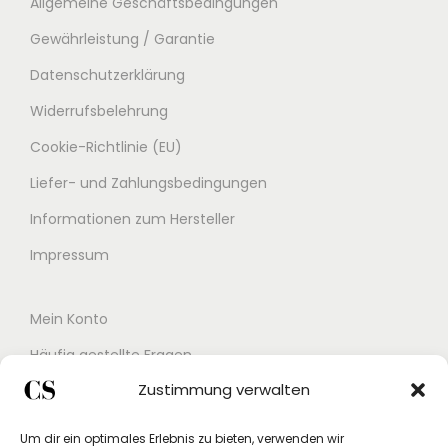
Allgemeine Geschäftsbedingungen
r
s
Gewährleistung / Garantie
P
i
Datenschutzerklärung
r
s
e
t
Widerrufsbelehrung
i
:
Cookie-Richtlinie (EU)
s
7
Liefer- und Zahlungsbedingungen
w
1
a
,
Informationen zum Hersteller
r
0
Impressum
:
0
1
Mein Konto
1
€
Häufig gestellte Fragen
9
.
,
Zustimmung verwalten
Kontakt
0
Buchungskalender
Um dir ein optimales Erlebnis zu bieten, verwenden wir
0