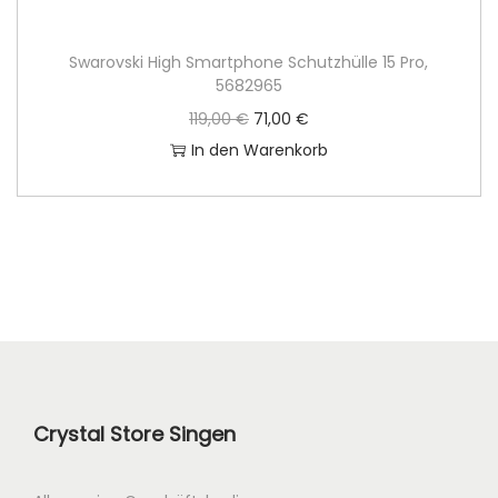
Swarovski High Smartphone Schutzhülle 15 Pro,
5682965
U
A
119,00
€
71,00
€
r
k
In den Warenkorb
s
t
p
u
r
e
ü
l
n
l
g
e
l
r
i
P
c
r
Crystal Store Singen
h
e
e
i