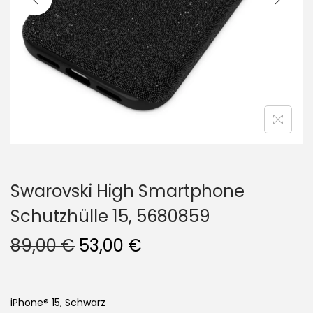
i
o
n
Swarovski High Smartphone
Schutzhülle 15, 5680859
U
A
89,00
€
53,00
€
r
k
s
t
p
u
iPhone® 15, Schwarz