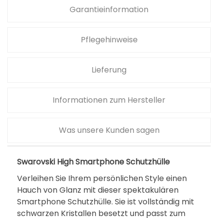
a
,
Garantieinformation
r
0
:
0
Pflegehinweise
8
9
€
Lieferung
,
.
0
Informationen zum Hersteller
0
€
Was unsere Kunden sagen
Swarovski High Smartphone Schutzhülle
Verleihen Sie Ihrem persönlichen Style einen
Hauch von Glanz mit dieser spektakulären
Smartphone Schutzhülle. Sie ist vollständig mit
schwarzen Kristallen besetzt und passt zum