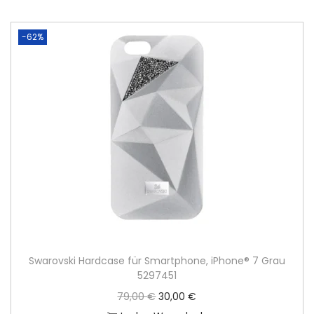
-62%
Swarovski Hardcase für Smartphone, iPhone® 7 Grau
5297451
U
A
79,00
€
30,00
€